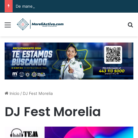
De manera sorpresiva, pasaje del transporte público subió a 12 pesos.
Menú
B
Inicio
/
DJ Fest Morelia
DJ Fest Morelia