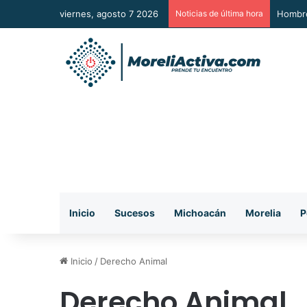
viernes, agosto 7 2026
Noticias de última hora
A Sumar
Inicio
Sucesos
Michoacán
Morelia
P
Inicio
/
Derecho Animal
Derecho Animal