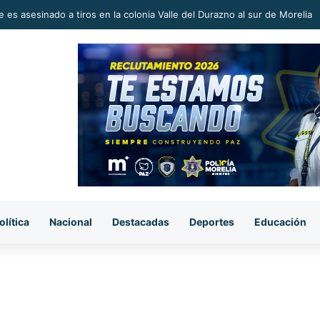
 en la Reconstrucción del Tejido Social, Invita Rectora a Madres y Padr
olítica
Nacional
Destacadas
Deportes
Educación