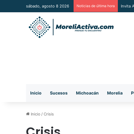
sábado, agosto 8 2026
Noticias de última hora
Vincul
Inicio
Sucesos
Michoacán
Morelia
P
Inicio
/
Crisis
Crisis