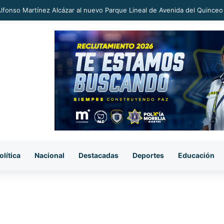
an a proceso al «R1» por homicidio del ex alcalde Carlos Manzo
olítica
Nacional
Destacadas
Deportes
Educación