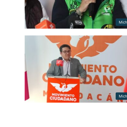
Mic
Mic