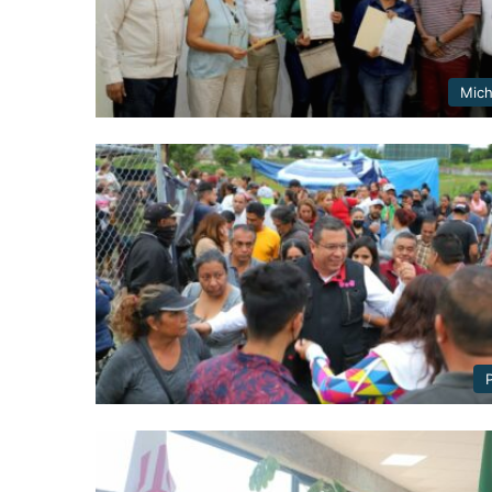
Mic
P