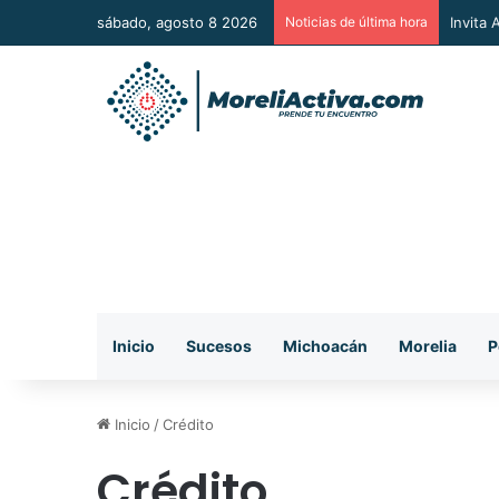
sábado, agosto 8 2026
Noticias de última hora
Vincul
Inicio
Sucesos
Michoacán
Morelia
P
Inicio
/
Crédito
Crédito