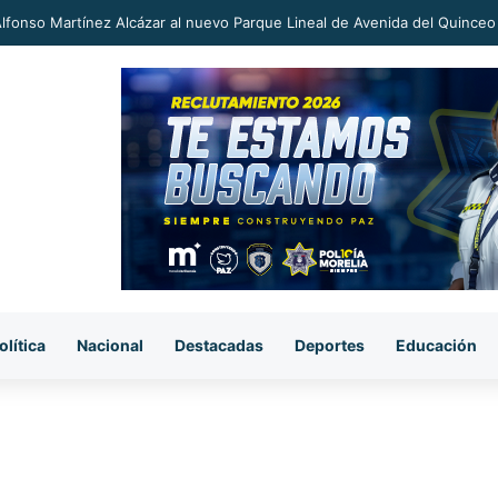
an a proceso al «R1» por homicidio del ex alcalde Carlos Manzo
olítica
Nacional
Destacadas
Deportes
Educación