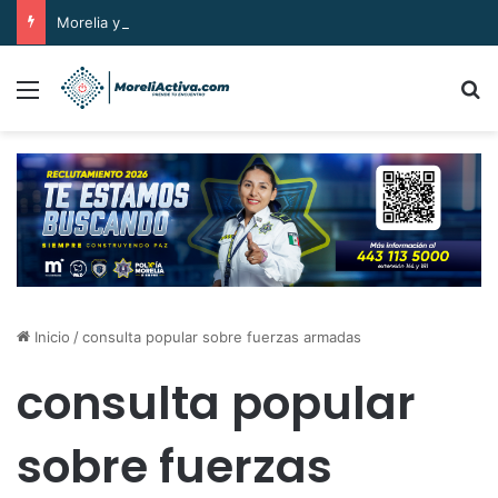
Morelia y Michoacán despiden a un gran pastor: Gilberto Morelos
Menú
B
Inicio
/
consulta popular sobre fuerzas armadas
consulta popular
sobre fuerzas