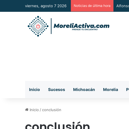
viernes, agosto 7 2026
Noticias de última hora
Alfons
Inicio
Sucesos
Michoacán
Morelia
P
Inicio
/
conclusión
conclusión