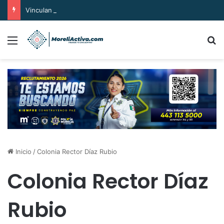
Vinculan a proceso al «R1» por homicidio del ex alcalde Carlos Manzo
Menú
B
Inicio
/
Colonia Rector Díaz Rubio
Colonia Rector Díaz
Rubio