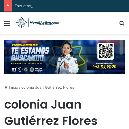
Tras ataque armado, sujetos se llevan el cuerpo de la víctima en Buenavista
Menú
B
Inicio
/
colonia Juan Gutiérrez Flores
colonia Juan
Gutiérrez Flores