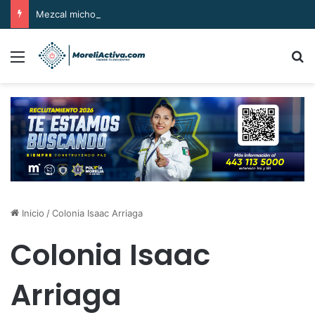
Mezcal michoacano tiene potencial para conquistar mercados internacionales: Gilberto Morelos
Menú
B
Inicio
/
Colonia Isaac Arriaga
Colonia Isaac
Arriaga