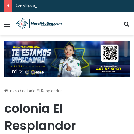
Acribillan a dos hombres en la región de Salvador Escalante
Menú
B
Inicio
/
colonia El Resplandor
colonia El
Resplandor