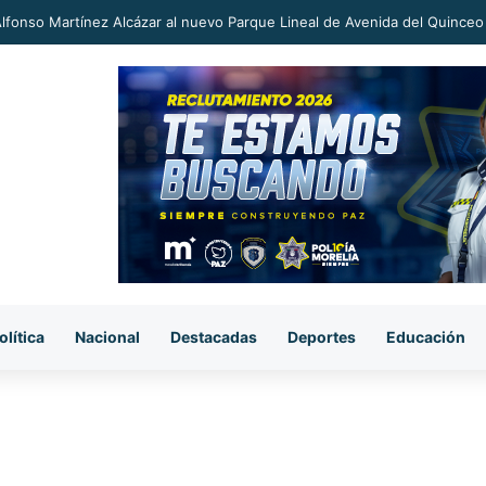
an a proceso al «R1» por homicidio del ex alcalde Carlos Manzo
olítica
Nacional
Destacadas
Deportes
Educación