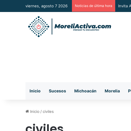
viernes, agosto 7 2026
Noticias de última hora
Vincul
Inicio
Sucesos
Michoacán
Morelia
P
Inicio
/
civiles
civiles