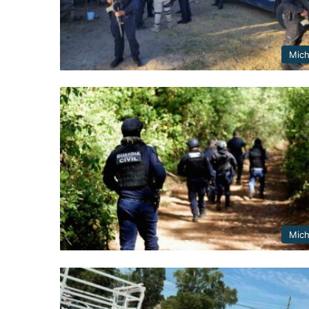
Mic
Mic