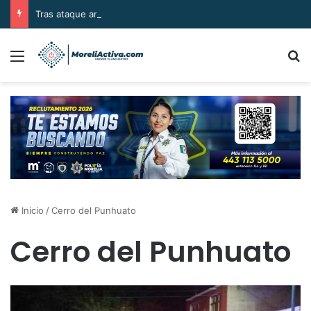
Tras ataque armado, sujetos se llevan el cuerpo de la víctima en Buenavista
Menú
B
Inicio
/
Cerro del Punhuato
Cerro del Punhuato