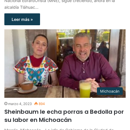
Nacional EbrardOrista (MNE), sigue creciendo, ahora en la
alcaldía Tláhuac…
Leer más »
Michoacán
marzo 4, 2023
894
Sheinbaum le echa porras a Bedolla por
su labor en Michoacán