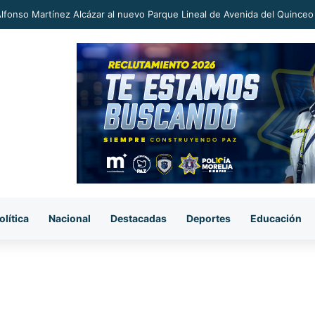
an a proceso al «R1» por homicidio del ex alcalde Carlos Manzo
olítica
Nacional
Destacadas
Deportes
Educación