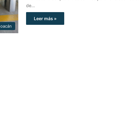
de…
Leer más »
hoacán