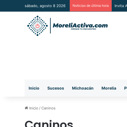
sábado, agosto 8 2026
Noticias de última hora
Vincul
Inicio
Sucesos
Michoacán
Morelia
P
Inicio
/
Caninos
Caninos