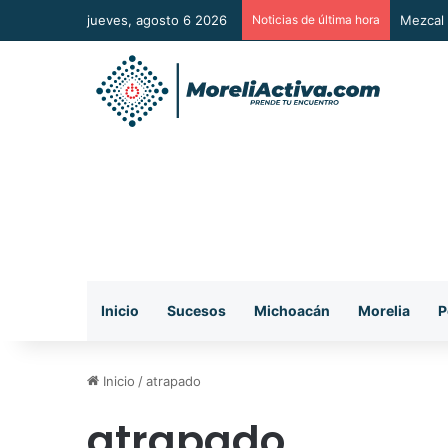
jueves, agosto 6 2026
Noticias de última hora
Mezcal 
Inicio
Sucesos
Michoacán
Morelia
P
Inicio
/
atrapado
atrapado