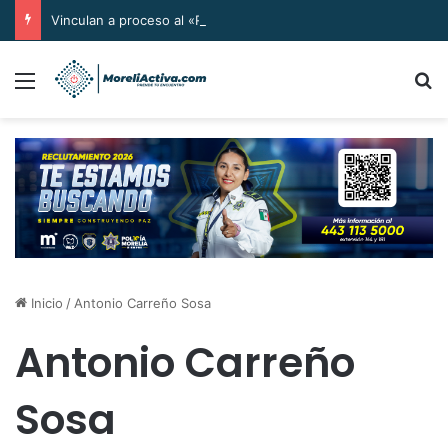
Vinculan a proceso al «R1» por homicidio del ex alcalde Carlos Manzo
Menú
B
Inicio
/
Antonio Carreño Sosa
Antonio Carreño
Sosa