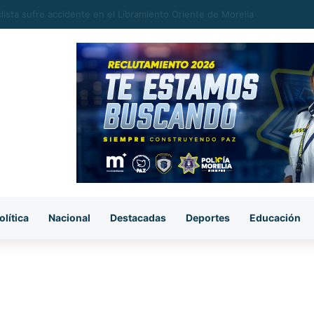
 y Michoacán despiden a un gran pastor: Gilberto Morelos
olítica
Nacional
Destacadas
Deportes
Educación