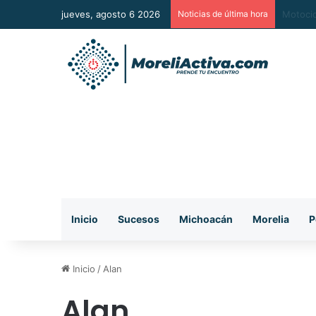
jueves, agosto 6 2026
Noticias de última hora
Morelia
Inicio
Sucesos
Michoacán
Morelia
P
Inicio
/
Alan
Alan