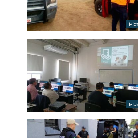
Mic
Mic