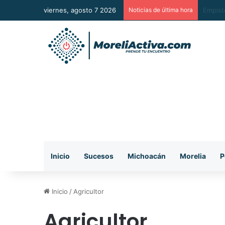
viernes, agosto 7 2026
Noticias de última hora
Detiene
Inicio
Sucesos
Michoacán
Morelia
P
Inicio
/
Agricultor
Agricultor