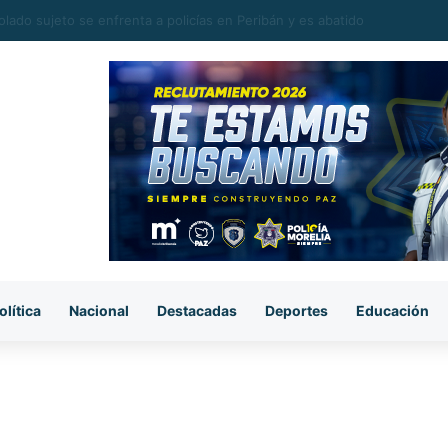
n a presunto ladrón tras ingresar a un colegio en la colonia Doctor Migu
olítica
Nacional
Destacadas
Deportes
Educación