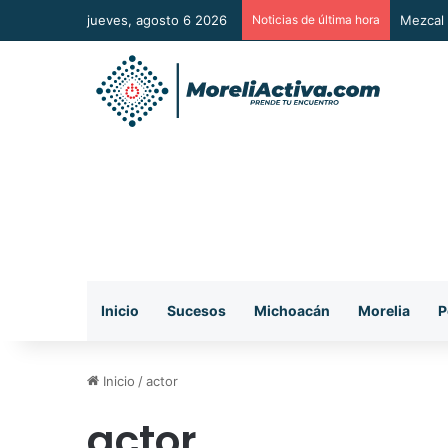
jueves, agosto 6 2026
Noticias de última hora
Mezcal 
Inicio
Sucesos
Michoacán
Morelia
P
Inicio
/
actor
actor