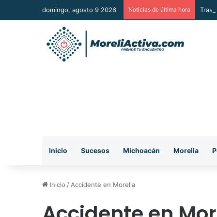
domingo, agosto 9 2026
Noticias de última hora
Tras 
Inicio
Sucesos
Michoacán
Morelia
P
Inicio
/
Accidente en Morelia
Accidente en Mor