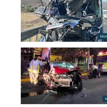
Mic
M