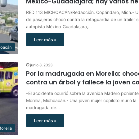
México-Guadalajara; hay varios he
RED 113 MICHOACÁN/Redacción. Copándaro, Mich.- U
de pasajeros chocó contra la retaguardia de un tráiler s
autopista México-Guadalajara,…
Leer más »
hoacán
junio 8, 2023
Por la madrugada en Morelia; cho
contra un árbol y fallece la joven c
–El accidente ocurrió sobre la avenida Madero poniente
Morelia, Michoacán.- Una joven mujer copiloto murió la
madrugada de…
Leer más »
orelia