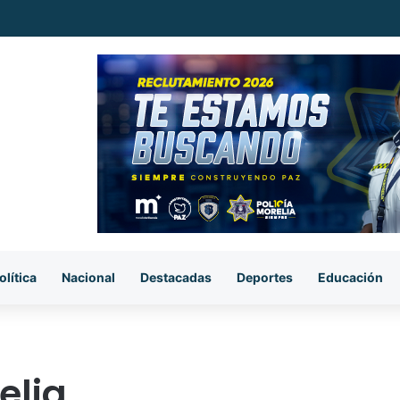
ataque armado, sujetos se llevan el cuerpo de la víctima en Buenavista
olítica
Nacional
Destacadas
Deportes
Educación
elia