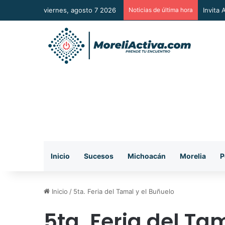
viernes, agosto 7 2026
Noticias de última hora
Vincul
Inicio
Sucesos
Michoacán
Morelia
P
Inicio
/
5ta. Feria del Tamal y el Buñuelo
5ta. Feria del Ta