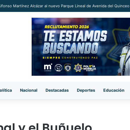
an a proceso al «R1» por homicidio del ex alcalde Carlos Manzo
olítica
Nacional
Destacadas
Deportes
Educación
mal y el Buñuelo