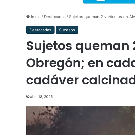
Inicio
/
Destacadas
/
Sujetos queman 2 vehículos en Álv
Destacadas
Sucesos
Sujetos queman 2
Obregón; en cad
cadáver calcina
abril 18, 2025