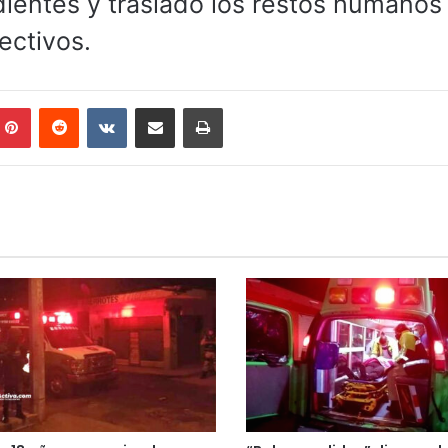
ientes y trasladó los restos humanos 
ectivos.
mblr
Pinterest
Reddit
VKontakte
Compartir por correo electrónico
Imprimir