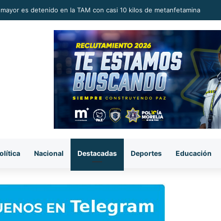
 el más bajo de Morena le gana a la oposición”: César Osuna rumbo a 2
olítica
Nacional
Destacadas
Deportes
Educación