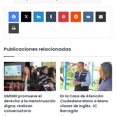
LinkedIn
Tumblr
Pinterest
Reddit
VKontakte
Compartir por corr
Imprimir
Publicaciones relacionadas
UMSNH promueve el
En la Casa de Atención
derecho a la menstruación
Ciudadana Mano a Mano
digna; realizan
clases de inglés: JC
conversatorio
Barragán