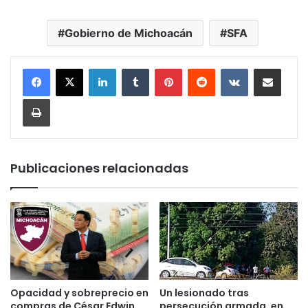
Gobierno de Michoacán
SFA
LinkedIn
Tumblr
Pinterest
Reddit
VKontakte
Compartir por corr
Imprimir
Publicaciones relacionadas
Opacidad y sobreprecio en
Un lesionado tras
compras de César Edwin
persecución armada, en