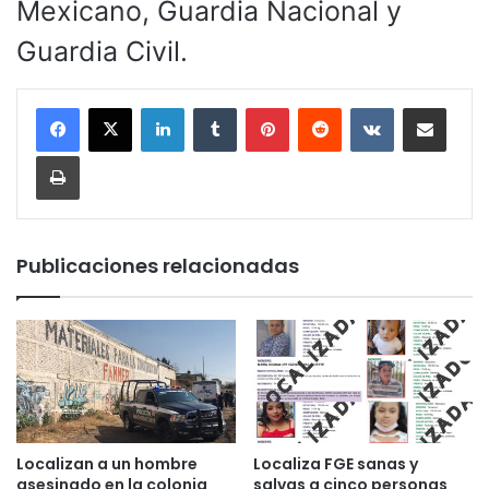
Mexicano, Guardia Nacional y
Guardia Civil.
LinkedIn
Tumblr
Pinterest
Reddit
VKontakte
Compartir por corr
Imprimir
Publicaciones relacionadas
Localizan a un hombre
Localiza FGE sanas y
asesinado en la colonia
salvas a cinco personas