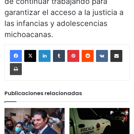
de continuar trabajando para
garantizar el acceso a la justicia a
las infancias y adolescencias
michoacanas.
LinkedIn
Tumblr
Pinterest
Reddit
VKontakte
Compartir por corr
Imprimir
Publicaciones relacionadas