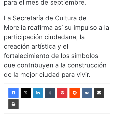
para el mes de septiembre.
La Secretaría de Cultura de
Morelia reafirma así su impulso a la
participación ciudadana, la
creación artística y el
fortalecimiento de los símbolos
que contribuyen a la construcción
de la mejor ciudad para vivir.
LinkedIn
Tumblr
Pinterest
Reddit
VKontakte
Compartir por corr
Imprimir