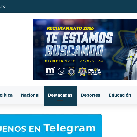
 Alfonso Martínez Alcázar al nuevo Parque Lineal de Avenida del Quinceo
olítica
Nacional
Destacadas
Deportes
Educación