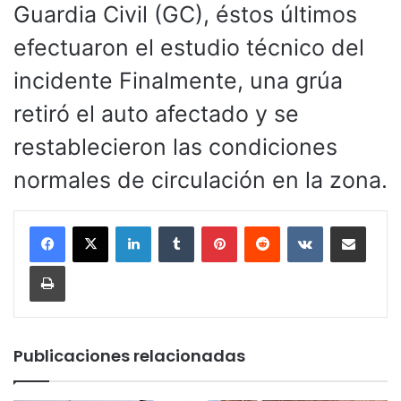
Guardia Civil (GC), éstos últimos
efectuaron el estudio técnico del
incidente Finalmente, una grúa
retiró el auto afectado y se
restablecieron las condiciones
normales de circulación en la zona.
LinkedIn
Tumblr
Pinterest
Reddit
VKontakte
Compartir por corr
Imprimir
Publicaciones relacionadas