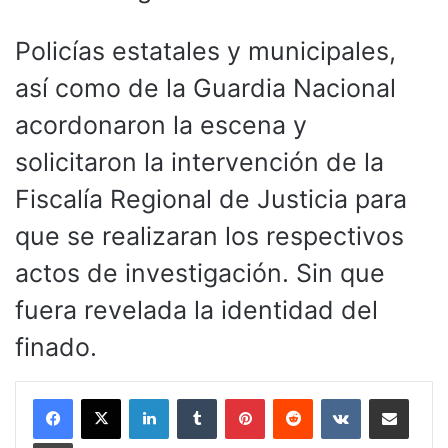
Policías estatales y municipales,
así como de la Guardia Nacional
acordonaron la escena y
solicitaron la intervención de la
Fiscalía Regional de Justicia para
que se realizaran los respectivos
actos de investigación. Sin que
fuera revelada la identidad del
finado.
LinkedIn
Tumblr
Pinterest
Reddit
VKontakte
Compartir por corr
Imprimir