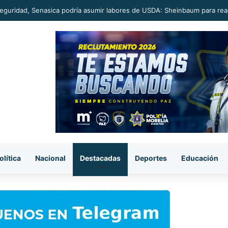
seguridad, Senasica podría asumir labores de USDA: Sheinbaum para rea
olítica
Nacional
Destacadas
Deportes
Educación