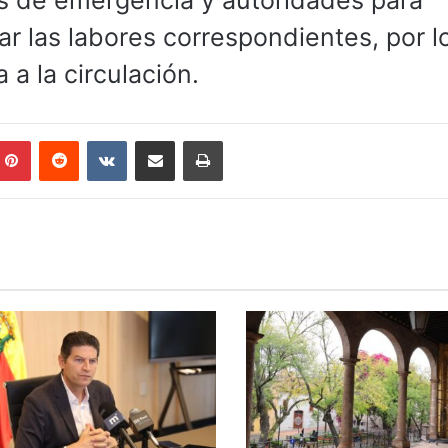
os de emergencia y autoridades para
ar las labores correspondientes, por l
 a la circulación.
mblr
Pinterest
Reddit
VKontakte
Compartir por correo electrónico
Imprimir