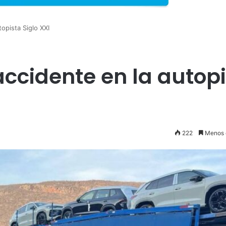
topista Siglo XXI
 accidente en la autop
222
Menos 