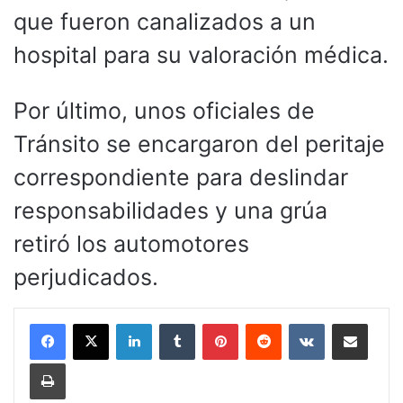
que fueron canalizados a un
hospital para su valoración médica.
Por último, unos oficiales de
Tránsito se encargaron del peritaje
correspondiente para deslindar
responsabilidades y una grúa
retiró los automotores
perjudicados.
LinkedIn
Tumblr
Pinterest
Reddit
VKontakte
Compartir por corr
Imprimir