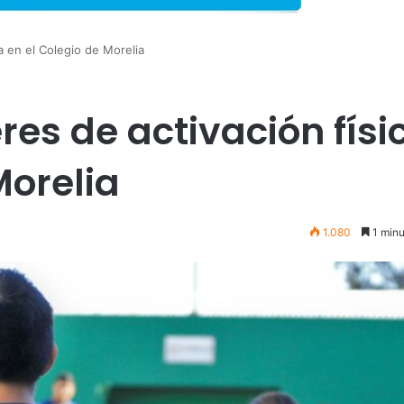
ca en el Colegio de Morelia
eres de activación físi
Morelia
1.080
1 minu