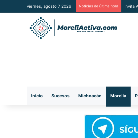
viernes, agosto 7 2026
Noticias de última hora
Vincul
Inicio
Sucesos
Michoacán
Morelia
P