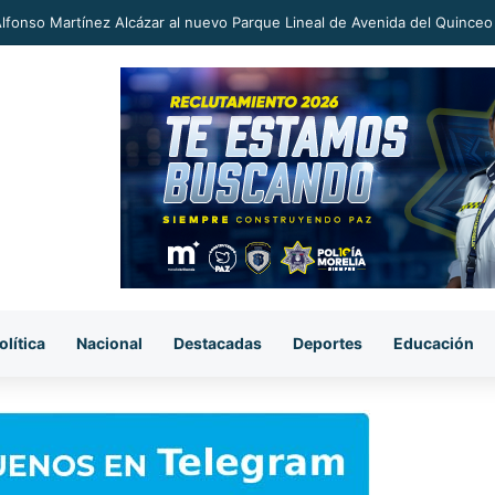
an a proceso al «R1» por homicidio del ex alcalde Carlos Manzo
olítica
Nacional
Destacadas
Deportes
Educación