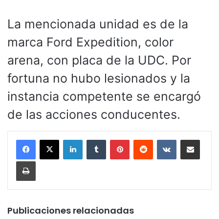
La mencionada unidad es de la
marca Ford Expedition, color
arena, con placa de la UDC. Por
fortuna no hubo lesionados y la
instancia competente se encargó
de las acciones conducentes.
LinkedIn
Tumblr
Pinterest
Reddit
VKontakte
Compartir por corr
Imprimir
Publicaciones relacionadas