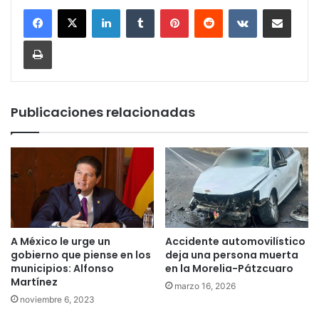
LinkedIn
Tumblr
Pinterest
Reddit
VKontakte
Compartir por corr
Imprimir
Publicaciones relacionadas
A México le urge un
Accidente automovilístico
gobierno que piense en los
deja una persona muerta
municipios: Alfonso
en la Morelia-Pátzcuaro
Martínez
marzo 16, 2026
noviembre 6, 2023