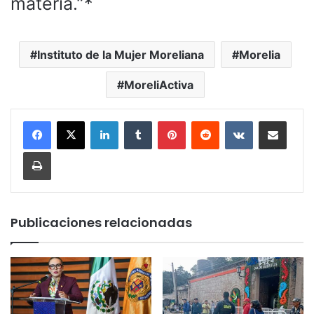
materia.”*
Instituto de la Mujer Moreliana
Morelia
MoreliActiva
LinkedIn
Tumblr
Pinterest
Reddit
VKontakte
Compartir por corr
Imprimir
Publicaciones relacionadas