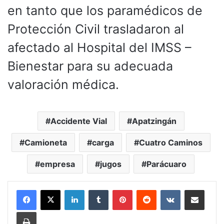
en tanto que los paramédicos de
Protección Civil trasladaron al
afectado al Hospital del IMSS –
Bienestar para su adecuada
valoración médica.
Accidente Vial
Apatzingán
Camioneta
carga
Cuatro Caminos
empresa
jugos
Parácuaro
LinkedIn
Tumblr
Pinterest
Reddit
VKontakte
Compartir por corr
Imprimir