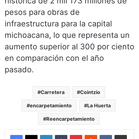
histórica de 2 mil 173 millones de
pesos para obras de
infraestructura para la capital
michoacana, lo que representa un
aumento superior al 300 por ciento
en comparación con el año
pasado.
Carretera
Cointzio
encarpetamiento
La Huerta
Reencarpetamiento
LinkedIn
Tumblr
Pinterest
Reddit
VKontakte
Compartir por corr