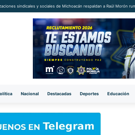
era sorpresiva, pasaje del transporte público subió a 12 pesos.
olítica
Nacional
Destacadas
Deportes
Educación