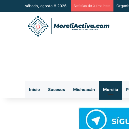
sábado, agosto 8 2026
Noticias de última hora
De man
Inicio
Sucesos
Michoacán
Morelia
P