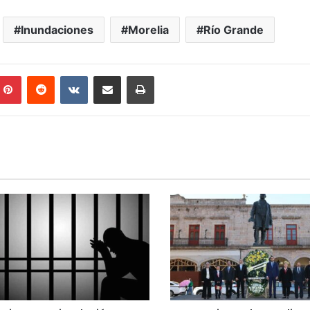
Inundaciones
Morelia
Río Grande
mblr
Pinterest
Reddit
VKontakte
Compartir por correo electrónico
Imprimir