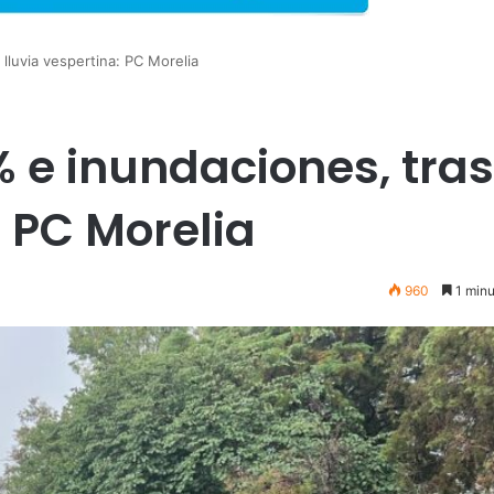
lluvia vespertina: PC Morelia
% e inundaciones, tras
: PC Morelia
960
1 minu