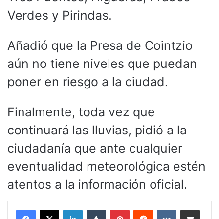
Verdes y Pirindas.
Añadió que la Presa de Cointzio
aún no tiene niveles que puedan
poner en riesgo a la ciudad.
Finalmente, toda vez que
continuará las lluvias, pidió a la
ciudadanía que ante cualquier
eventualidad meteorológica estén
atentos a la información oficial.
LinkedIn
Tumblr
Pinterest
Reddit
VKontakte
Compartir por corr