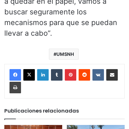
a quedar en el papel, vamos a
buscar seguramente los
mecanismos para que se puedan
llevar a cabo”.
UMSNH
LinkedIn
Tumblr
Pinterest
Reddit
VKontakte
Compartir por corr
Imprimir
Publicaciones relacionadas