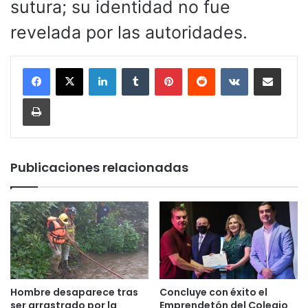
sutura; su identidad no fue
revelada por las autoridades.
LinkedIn
Tumblr
Pinterest
Reddit
VKontakte
Compartir por corr
Imprimir
Publicaciones relacionadas
Hombre desaparece tras
Concluye con éxito el
ser arrastrado por la
Emprendetón del Colegio