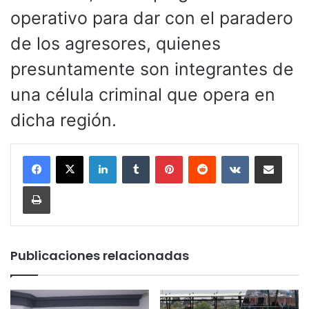
operativo para dar con el paradero
de los agresores, quienes
presuntamente son integrantes de
una célula criminal que opera en
dicha región.
LinkedIn
Tumblr
Pinterest
Reddit
VKontakte
Compartir por corr
Imprimir
Publicaciones relacionadas