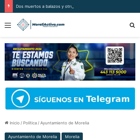
Dos muertos a balazos y otro fallecido por infarto, saldo de agresión armada en Apatzingán
Menú
B
Inicio
/
Política
/
Ayuntamiento de Morelia
Ayuntamiento de Morelia
Morelia