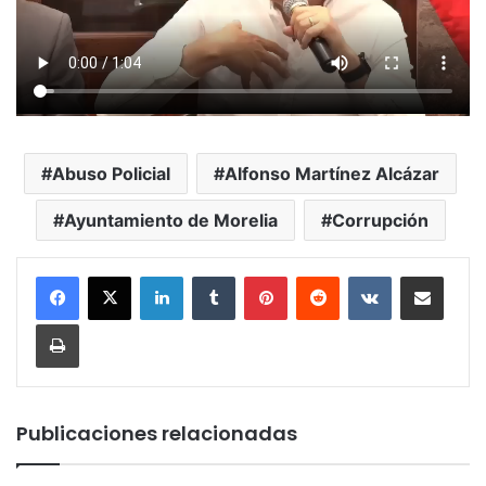
Abuso Policial
Alfonso Martínez Alcázar
Ayuntamiento de Morelia
Corrupción
LinkedIn
Tumblr
Pinterest
Reddit
VKontakte
Compartir por corr
Imprimir
Publicaciones relacionadas