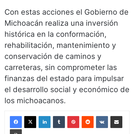
Con estas acciones el Gobierno de
Michoacán realiza una inversión
histórica en la conformación,
rehabilitación, mantenimiento y
conservación de caminos y
carreteras, sin comprometer las
finanzas del estado para impulsar
el desarrollo social y económico de
los michoacanos.
LinkedIn
Tumblr
Pinterest
Reddit
VKontakte
Compartir por corr
Imprimir