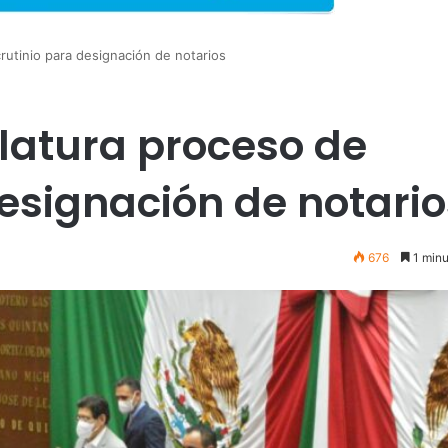
rutinio para designación de notarios
slatura proceso de
designación de notario
676
1 minu