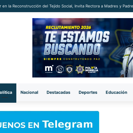
 en la Reconstrucción del Tejido Social, Invita Rectora a Madres y Padr
olítica
Nacional
Destacadas
Deportes
Educación