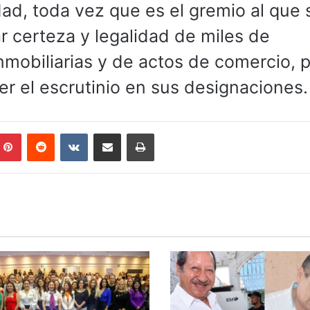
dad, toda vez que es el gremio al que 
dar certeza y legalidad de miles de
nmobiliarias y de actos de comercio, 
cer el escrutinio en sus designaciones.
mblr
Pinterest
Reddit
VKontakte
Compartir por correo electrónico
Imprimir