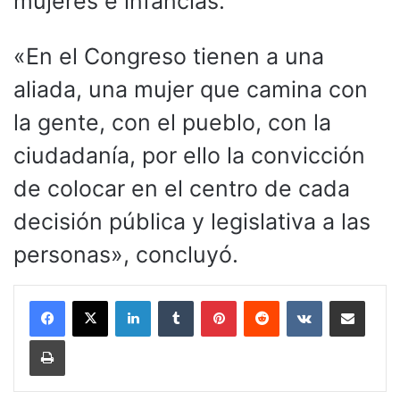
mujeres e infancias.
«En el Congreso tienen a una
aliada, una mujer que camina con
la gente, con el pueblo, con la
ciudadanía, por ello la convicción
de colocar en el centro de cada
decisión pública y legislativa a las
personas», concluyó.
LinkedIn
Tumblr
Pinterest
Reddit
VKontakte
Compartir por corr
Imprimir