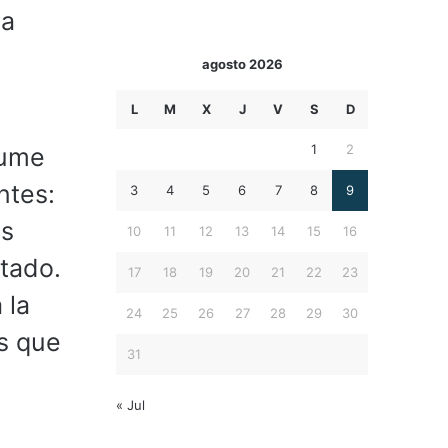
la
agosto 2026
L
M
X
J
V
S
D
1
2
sume
ntes:
3
4
5
6
7
8
9
as
10
11
12
13
14
15
16
tado.
17
18
19
20
21
22
23
 la
24
25
26
27
28
29
30
es que
31
« Jul