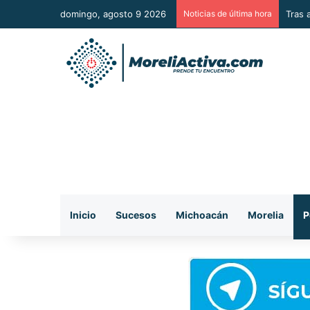
domingo, agosto 9 2026
Noticias de última hora
Tras 
Inicio
Sucesos
Michoacán
Morelia
P