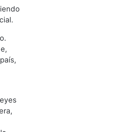
tiendo
ial.
o.
de,
país,
Reyes
era,