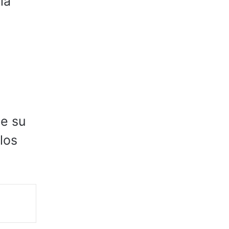
la
de su
los