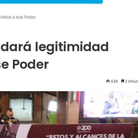
crática a ese Poder
 dará legitimidad
se Poder
438
2 minut