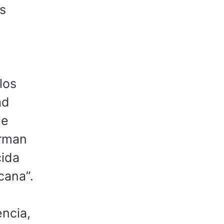
s
los
ad
de
orman
cida
cana”.
encia,