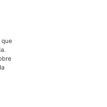
 que
ia.
obre
la