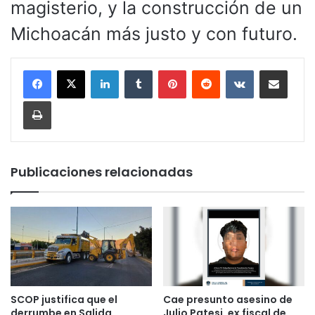
magisterio, y la construcción de un
Michoacán más justo y con futuro.
LinkedIn
Tumblr
Pinterest
Reddit
VKontakte
Compartir por corr
Imprimir
Publicaciones relacionadas
SCOP justifica que el
Cae presunto asesino de
derrumbe en Salida
Julio Patesi, ex fiscal de